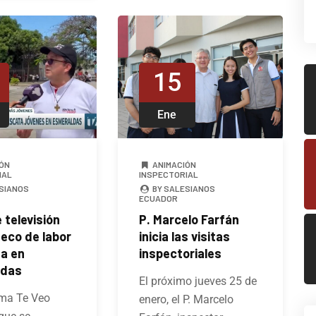
15
Ene
ÓN
ANIMACIÓN
IAL
INSPECTORIAL
SIANOS
BY SALESIANOS
ECUADOR
 televisión
P. Marcelo Farfán
 eco de labor
inicia las visitas
na en
inspectoriales
ldas
El próximo jueves 25 de
ama Te Veo
enero, el P. Marcelo