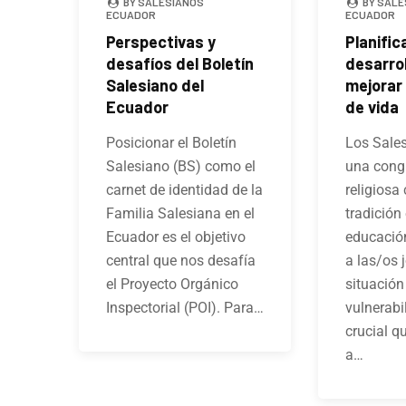
BY SALESIANOS
BY SALE
ECUADOR
ECUADOR
Perspectivas y
Planific
desafíos del Boletín
desarrol
Salesiano del
mejorar
Ecuador
de vida
Posicionar el Boletín
Los Sale
Salesiano (BS) como el
una cong
carnet de identidad de la
religiosa
Familia Salesiana en el
tradición 
Ecuador es el objetivo
educación
central que nos desafía
a las/os 
el Proyecto Orgánico
situación
Inspectorial (POI). Para…
vulnerabi
crucial q
a…