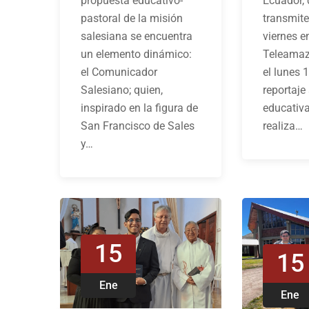
propuesta educativo-
Ecuador, 
pastoral de la misión
transmite
salesiana se encuentra
viernes e
un elemento dinámico:
Teleamaz
el Comunicador
el lunes 
Salesiano; quien,
reportaje
inspirado en la figura de
educativa
San Francisco de Sales
realiza…
y…
15
15
Ene
Ene