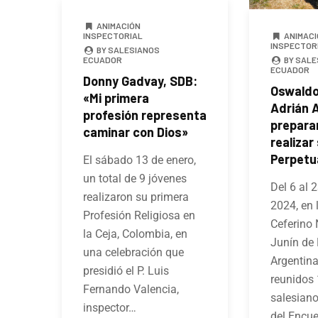
ANIMACIÓN
ANIMACI
INSPECTORIAL
INSPECTOR
BY SALESIANOS
BY SALE
ECUADOR
ECUADOR
Donny Gadvay, SDB:
Oswaldo
«Mi primera
Adrián 
profesión representa
prepara
caminar con Dios»
realizar
Perpetu
El sábado 13 de enero,
un total de 9 jóvenes
Del 6 al 
realizaron su primera
2024, en 
Profesión Religiosa en
Ceferino
la Ceja, Colombia, en
Junín de
una celebración que
Argentina
presidió el P. Luis
reunidos 
Fernando Valencia,
salesian
inspector…
del Encue