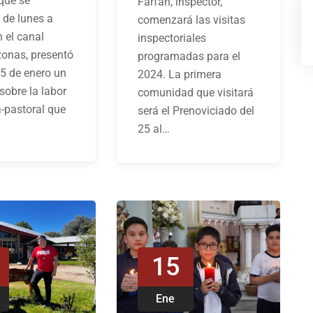
que se
Farfán, inspector,
 de lunes a
comenzará las visitas
n el canal
inspectoriales
onas, presentó
programadas para el
15 de enero un
2024. La primera
 sobre la labor
comunidad que visitará
-pastoral que
será el Prenoviciado del
25 al…
15
Ene