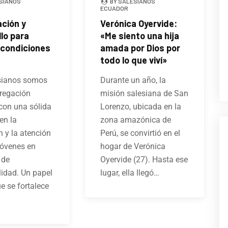
SIANOS
BY SALESIANOS
ECUADOR
ación y
Verónica Oyervide:
lo para
«Me siento una hija
 condiciones
amada por Dios por
todo lo que viví»
sianos somos
Durante un año, la
regación
misión salesiana de San
 con una sólida
Lorenzo, ubicada en la
en la
zona amazónica de
 y la atención
Perú, se convirtió en el
jóvenes en
hogar de Verónica
 de
Oyervide (27). Hasta ese
lidad. Un papel
lugar, ella llegó…
ue se fortalece