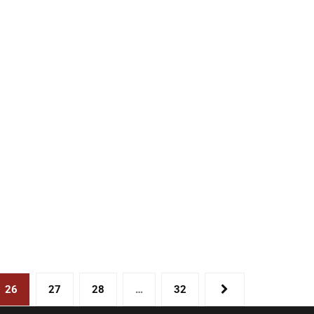
26
27
28
…
32