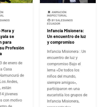
ÓN
ANIMACIÓN
IAL
INSPECTORIAL
SIANOS
BY SALESIANOS
ECUADOR
 Mora y
Infancia Misionera:
Ayala se
Un encuentro de luz
n para
y compromiso
 su Profesión
Infancia Misionera : Un
a
encuentro de luz y
23 de enero de
compromiso Bajo el
la Casa
lema «De todos los
 Namuncurá de
niños del mundo,
 Los Andes,
siempre amigos»,
, están
participaron en una
14 jóvenes
eucaristía los grupos de
os con motivo
Infancia Misionera,
ntro de