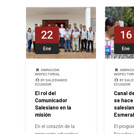
22
16
Ene
Ene
ANIMACIÓN
ANIMACI
INSPECTORIAL
INSPECTOR
BY SALESIANOS
BY SALE
ECUADOR
ECUADOR
El rol del
Canal de
Comunicador
se hace
Salesiano en la
salesia
misión
Esmera
En el corazón de la
El progr