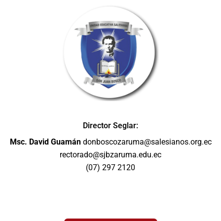
Director Seglar:
Msc. David Guamán
donboscozaruma@salesianos.org.ec
rectorado@sjbzaruma.edu.ec
(07) 297 2120