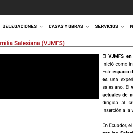
DELEGACIONES
CASAS Y OBRAS
SERVICIOS
N
amilia Salesiana (VJMFS)
El
VJMFS en el
inició como in
Este
espacio d
es
una exper
salesiano. El
actuales de n
dirigida al c
inserción a la 
En Ecuador, e