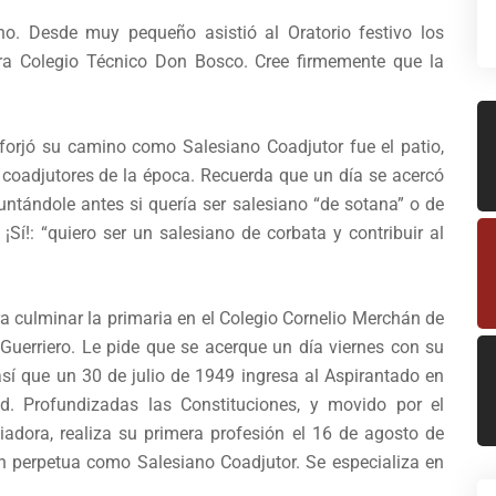
no. Desde muy pequeño asistió al Oratorio festivo los
ra Colegio Técnico Don Bosco. Cree firmemente que la
e forjó su camino como Salesiano Coadjutor fue el patio,
y coadjutores de la época. Recuerda que un día se acercó
untándole antes si quería ser salesiano “de sotana” o de
 ¡Sí!: “quiero ser un salesiano de corbata y contribuir al
 culminar la primaria en el Colegio Cornelio Merchán de
 Guerriero. Le pide que se acerque un día viernes con su
í que un 30 de julio de 1949 ingresa al Aspirantado en
d. Profundizadas las Constituciones, y movido por el
iadora, realiza su primera profesión el 16 de agosto de
n perpetua como Salesiano Coadjutor. Se especializa en