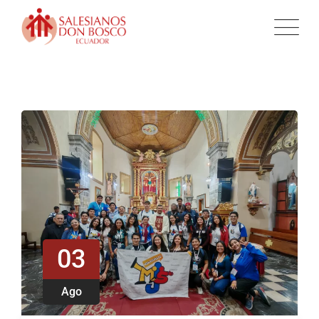
03
Ago