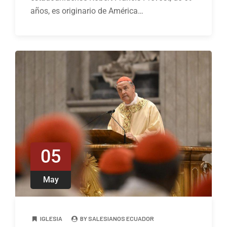
años, es originario de América…
05
May
IGLESIA
BY SALESIANOS ECUADOR