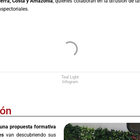
ierra, Costa y Amazonia
, quienes colaboran en la difusión de las
nspectoriales.
Teal Light
Infogram
ión
 una propuesta formativa
es
van descubriendo sus