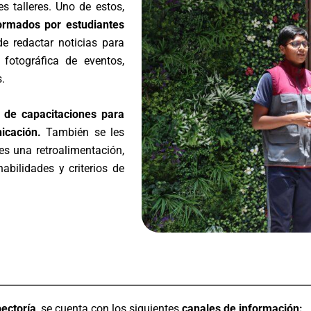
es talleres. Uno de estos,
ormados por estudiantes
e redactar noticias para
a fotográfica de eventos,
.
 de capacitaciones para
icación.
También se les
es una retroalimentación,
abilidades y criterios de
pectoría
, se cuenta con los siguientes
canales de información: