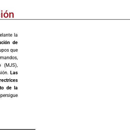
ión
elante la
ución de
rupos que
ormandos,
o (MJS),
sión.
Las
ectrices
to de la
 persigue