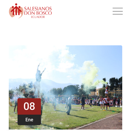
08
Ene