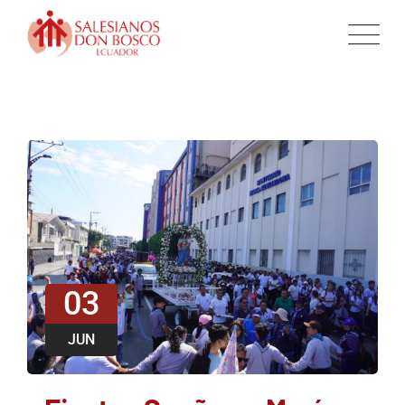
03
JUN