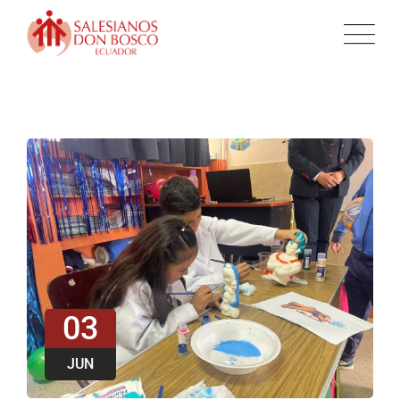
03
JUN