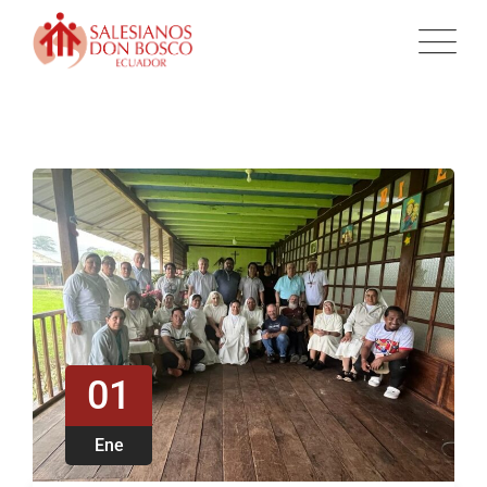
01
Ene