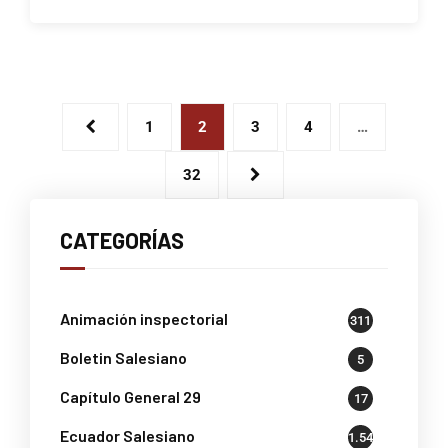
1
2
3
4
…
32
CATEGORÍAS
Animación inspectorial
311
Boletin Salesiano
5
Capítulo General 29
17
Ecuador Salesiano
1.541