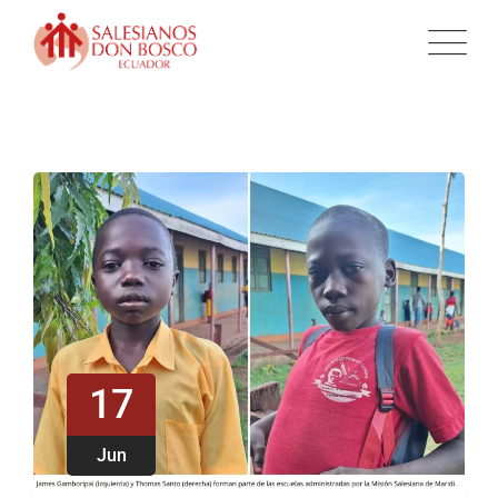
17
Jun