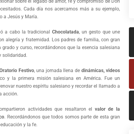
lexionar sobre el legado de amor, fe y compromiso de Don
ecesitados. Cada día nos acercamos más a su ejemplo,
o a Jesús y María.
vó a cabo la tradicional
Chocolatada
, un gesto que une
n alegría y fraternidad. Los padres de familia, con gran
da grado y curso, recordándonos que la esencia salesiana
 solidaridad.
Oratorio Festivo
, una jornada llena de
dinámicas, videos
o y la primera misión salesiana en América. Fue un
enovar nuestro espíritu salesiano y recordar el llamado a
a acción.
compartieron actividades que resaltaron el
valor de la
co
. Recordándonos que todos somos parte de esta gran
 educación y la fe.