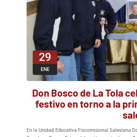
29
ENE
Don Bosco de La Tola cel
festivo en torno a la p
sal
En la Unidad Educativa Fiscomisional Salesiana D