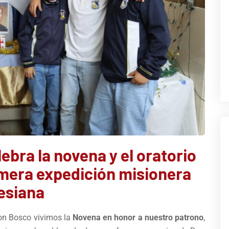
ebra la novena y el oratorio
rimera expedición misionera
esiana
on Bosco vivimos la
Novena en honor a nuestro patrono
,