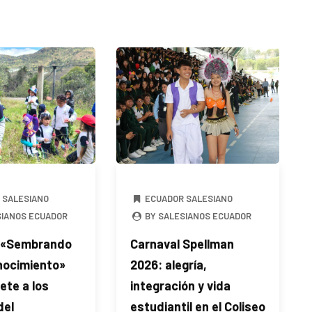
 SALESIANO
ECUADOR SALESIANO
SIANOS ECUADOR
BY SALESIANOS ECUADOR
 «Sembrando
Carnaval Spellman
nocimiento»
2026: alegría,
te a los
integración y vida
del
estudiantil en el Coliseo