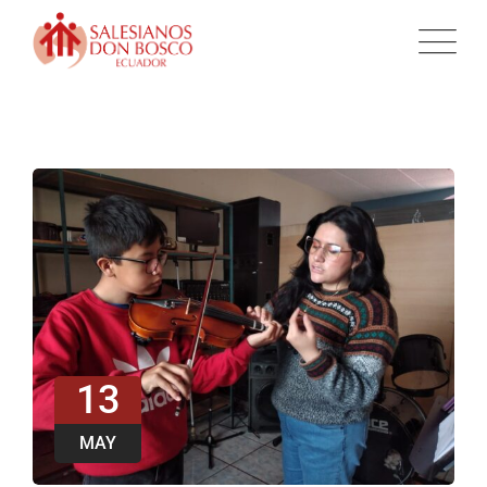
13
MAY