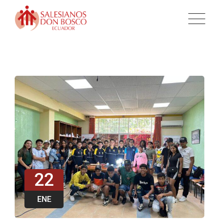
22
ENE