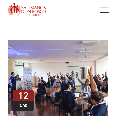
12
ABR