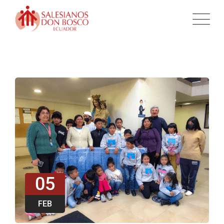
05
FEB