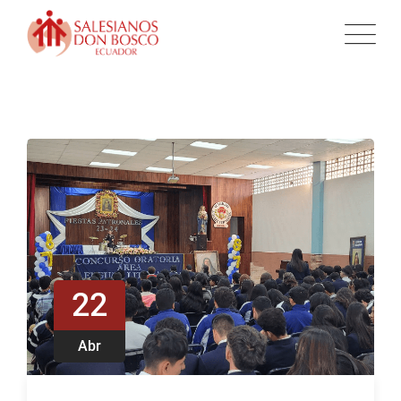
22
Abr