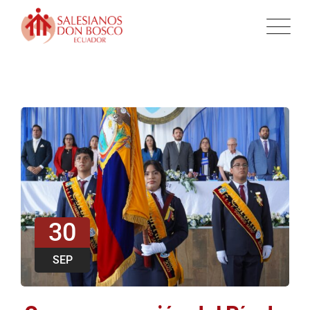
30
SEP