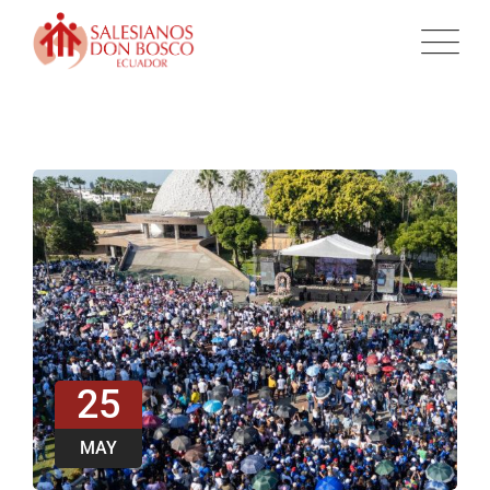
25
MAY