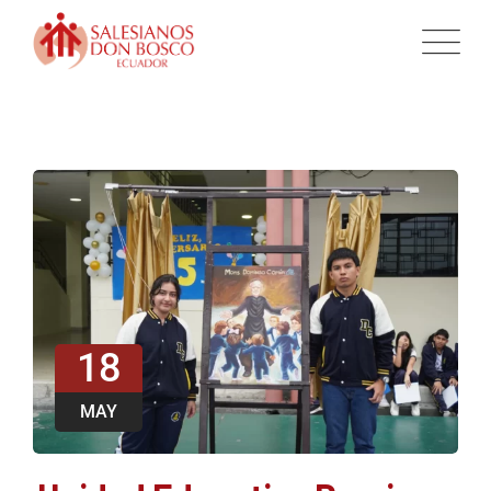
18
MAY