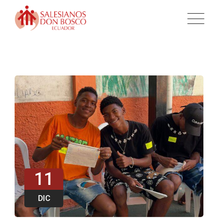
11
DIC