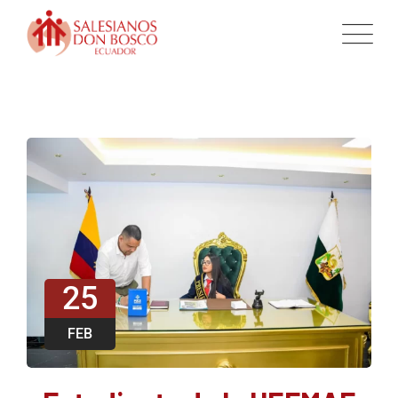
25
FEB