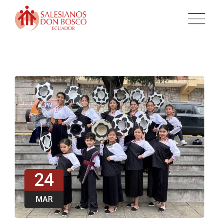
24
MAR