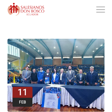
11
FEB