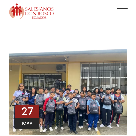
27
MAY