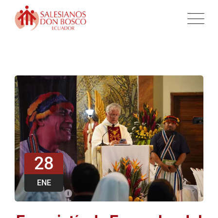
28
ENE