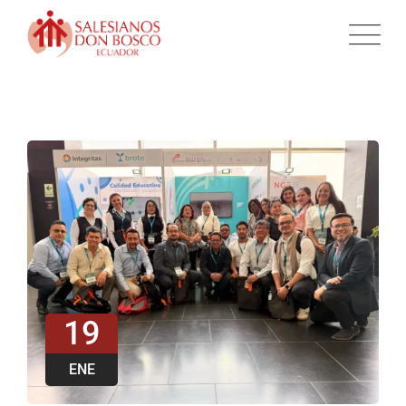
19
ENE