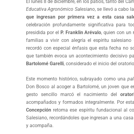
El lunes 8 de diciembre, en los patios, tanto de
Educativa Agronómico Salesiano
, se llevó a cabo 
que ingresan por primera vez a esta casa sa
celebración profundamente significativa para to
presidida por el
P. Franklin Arévalo
, quien con un 
familias a vivir con alegría el espíritu salesian
recordó con especial énfasis que esta fecha no s
que también evoca un acontecimiento decisivo par
Bartolomé Garelli
, considerado el inicio del oratori
Este momento histórico, subrayado como una
pal
Don Bosco al acoger a Bartolomé, un joven que en
gesto sencillo marcó el nacimiento del
orator
acompañados y formados integralmente. Por esta
Concepción
retoma ese espíritu fundacional al c
Salesiano, recordándoles que ingresan a una casa
y acompaña.