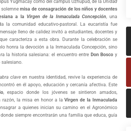
l Campus Yugmacay como del campus Uzhupud, de la
Unidad
la solemne
misa de consagración de los niños y docentes
lesiana a la
Virgen de la Inmaculada Concepción
, una
da la comunidad educativo-pastoral. La eucaristía fue
mensaje lleno de calidez invitó a estudiantes, docentes y
o que caracteriza a esta obra. Durante la celebración se
olo honra la devoción a la Inmaculada Concepción, sino
a la historia salesiana: el encuentro entre
Don Bosco
y
o salesiano.
abra clave
en nuestra identidad, revive la experiencia de
contró en él apoyo, educación y cercanía afectiva. Este
io
, espacio donde los jóvenes se sintieron amados,
 razón, la misa en honor a la
Virgen de la Inmaculada
onsagrar a quienes inician su camino en el Agronómico
 donde siempre encontrarán una familia que educa, guía