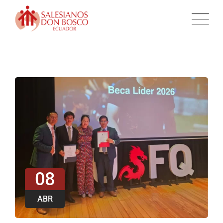
08
ABR