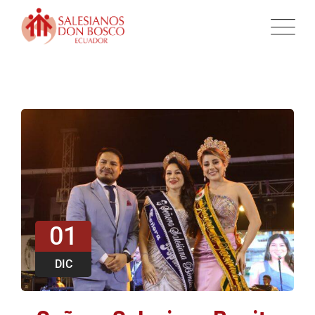
01
DIC