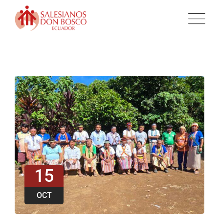
15
OCT