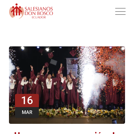
16
MAR