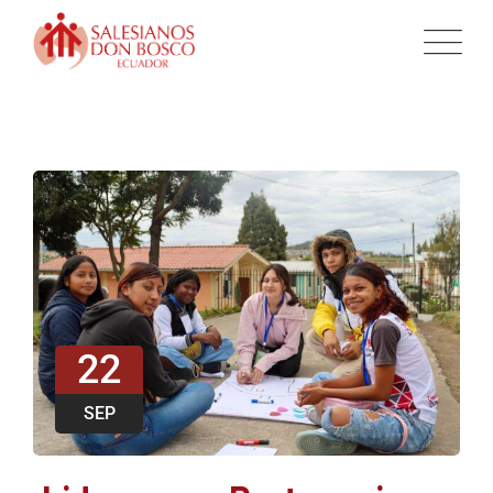
22
SEP