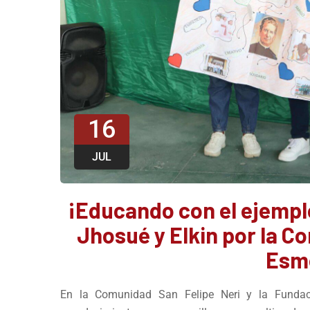
16
JUL
¡Educando con el ejemplo
Jhosué y Elkin por la C
Esm
En la Comunidad San Felipe Neri y la Fundac