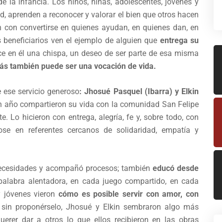
e la infancia. Los niños, niñas, adolescentes, jóvenes y
, aprenden a reconocer y valorar el bien que otros hacen
n con convertirse en quienes ayudan, en quienes dan, en
 beneficiarios ven el ejemplo de alguien que
entrega su
ce en él una chispa, un deseo de ser parte de esa misma
ás también puede ser una vocación de vida.
 ese servicio generoso
: Jhosué Pasquel (Ibarra) y Elkin
un año compartieron su vida con la comunidad San Felipe
. Lo hicieron con entrega, alegría, fe y, sobre todo, con
dose en referentes cercanos de solidaridad, empatía y
 necesidades y acompañó procesos; también
educó desde
alabra alentadora, en cada juego compartido, en cada
y jóvenes vieron
cómo es posible servir con amor, con
 sin proponérselo, Jhosué y Elkin sembraron algo más
uerer dar a otros lo que ellos recibieron en las obras