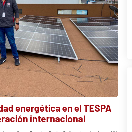
idad energética en el TESPA
eración internacional