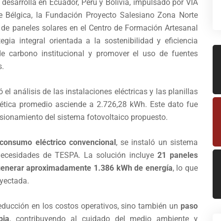
desarrolla en Ecuador, Perú y Bolivia, impulsado por VIA
e Bélgica, la Fundación Proyecto Salesiano Zona Norte
o de paneles solares en el Centro de Formación Artesanal
gia integral orientada a la sostenibilidad y eficiencia
 de carbono institucional y promover el uso de fuentes
s.
 el análisis de las instalaciones eléctricas y las planillas
tica promedio asciende a 2.726,28 kWh. Este dato fue
nsionamiento del sistema fotovoltaico propuesto.
 consumo eléctrico convencional
, se instaló un sistema
 necesidades de TESPA. La solución incluye
21 paneles
 generar aproximadamente 1.386 kWh de energía
, lo que
oyectada.
educción en los costos operativos, sino también un
paso
pia
, contribuyendo al cuidado del medio ambiente y