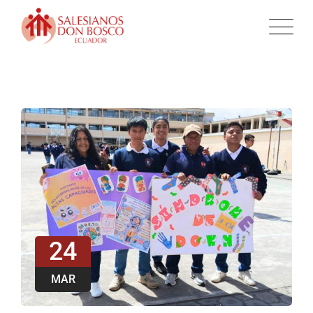
24
MAR