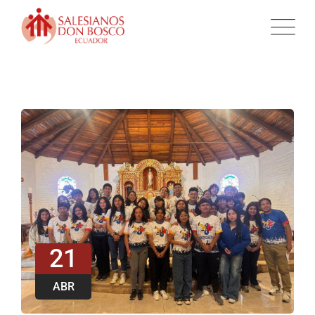
21
ABR