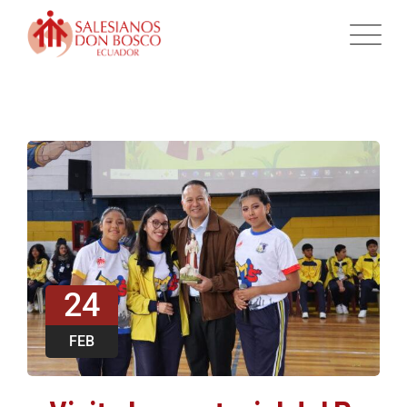
24
FEB