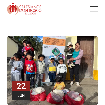
22
JUN