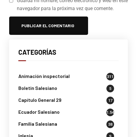
Guarda mi nombre, correo electrónico y web en este
navegador para la próxima vez que comente.
CATEGORÍAS
Animación inspectorial
311
Boletin Salesiano
5
Capítulo General 29
17
Ecuador Salesiano
1.541
Familia Salesiana
38
Iglesia
9