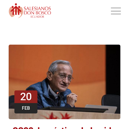
20
FEB