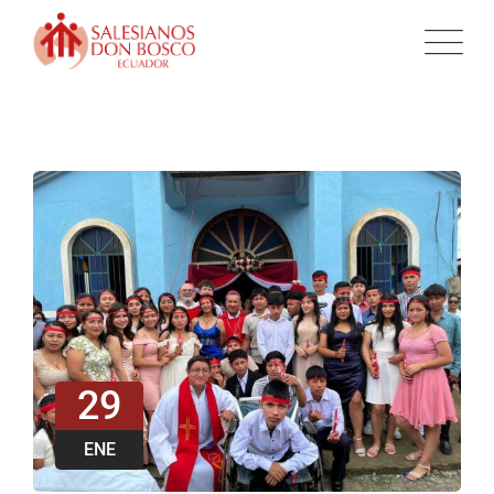
29
ENE