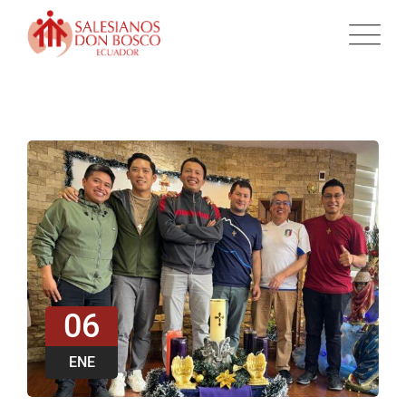
06
ENE