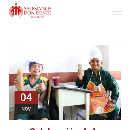
04
NOV