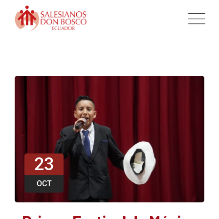
23
OCT