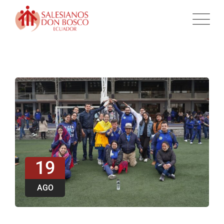
19
AGO