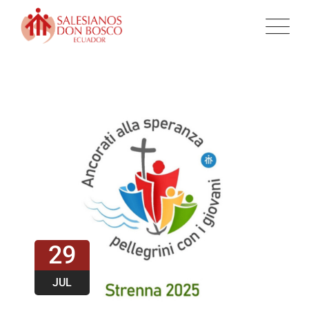
29
JUL