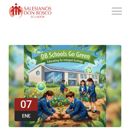
07
ENE