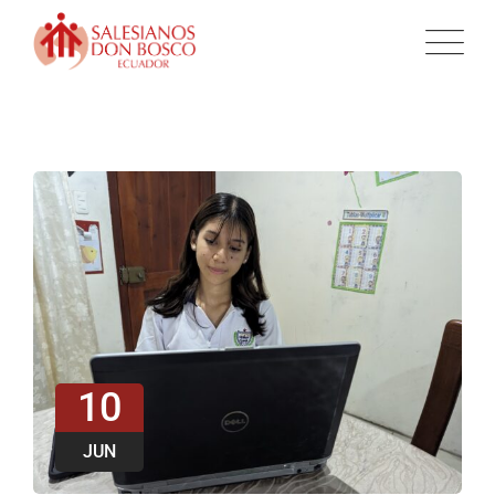
10
JUN