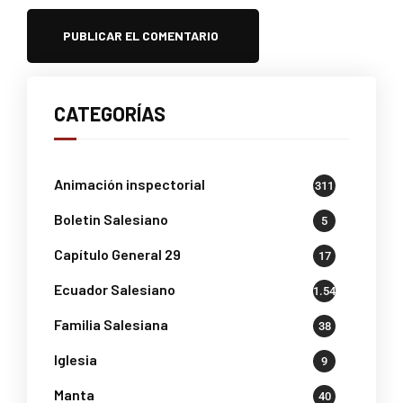
CATEGORÍAS
Animación inspectorial
311
Boletin Salesiano
5
Capítulo General 29
17
Ecuador Salesiano
1.541
Familia Salesiana
38
Iglesia
9
Manta
40