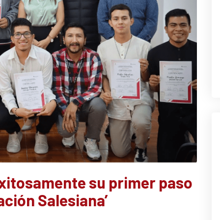
xitosamente su primer paso
ción Salesiana’