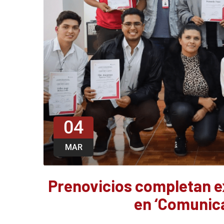
04
MAR
Prenovicios completan e
en ‘Comunica